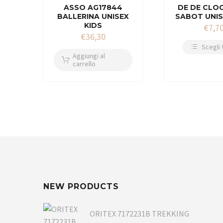
ASSO AG17844
DE DE CLO
BALLERINA UNISEX
SABOT UNIS
KIDS
€
7,7
€
36,30
Scegli 
Aggiungi al
carrello
NEW PRODUCTS
ORITEX 7172231B TREKKING