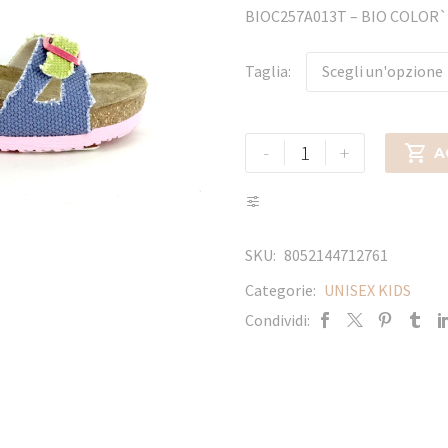
BIOC257A013T – BIO COLOR`
Taglia
Scegli un'opzione
-
+

A
SKU:
8052144712761
Categorie:
UNISEX KIDS
Condividi: