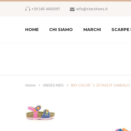
+39 345 4430397
info@starshoes.it
HOME
CHI SIAMO
MARCHI
SCARPE
Home
UNISEX KIDS
BIO COLOR`S 257A013T SANDALO 