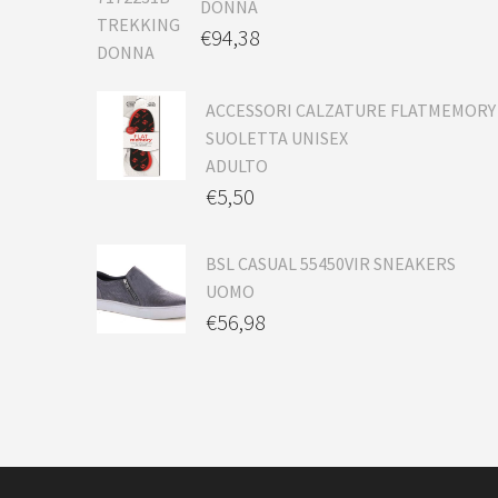
DONNA
€
94,38
ACCESSORI CALZATURE FLATMEMORY
SUOLETTA UNISEX
ADULTO
€
5,50
BSL CASUAL 55450VIR SNEAKERS
UOMO
€
56,98