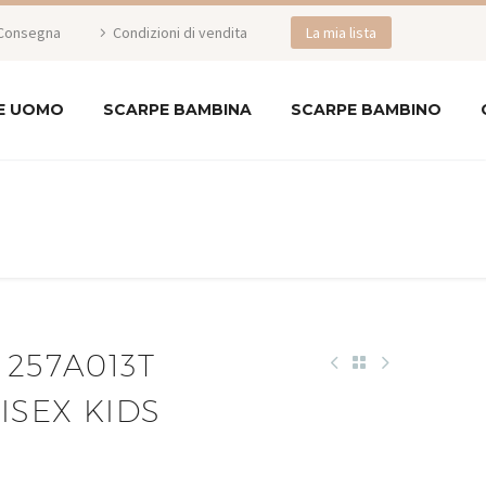
Consegna
Condizioni di vendita
La mia lista
E UOMO
SCARPE BAMBINA
SCARPE BAMBINO
 257A013T
ISEX KIDS