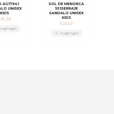
 AG17941
SOL DE MENORCA
LO UNISEX
551SERRAJE
KIDS
SANDALO UNISEX
KIDS
€
41,58
€
23,10
cegli taglia
Scegli taglia