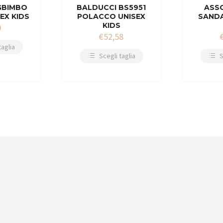
GBIMBO
BALDUCCI BS5951
ASSO
EX KIDS
POLACCO UNISEX
SANDA
KIDS
0
€
52,58
taglia
Scegli taglia
S