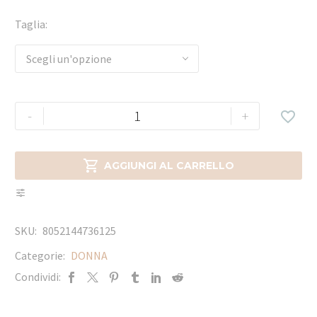
Taglia
Scegli un'opzione
-
+


AGGIUNGI AL CARRELLO
SKU:
8052144736125
Categorie:
DONNA
Condividi: