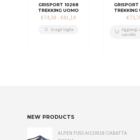
GRISPORT 10268
GRISPORT 
TREKKING UOMO
TREKKING
€
74,58
-
€
81,18
€
73,7
Scegli taglia
Aggiungi a
carrello
NEW PRODUCTS
ALPEN FUSS AI110018 CIABATTA