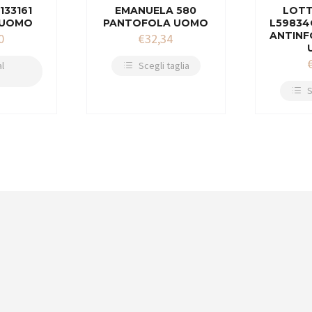
133161
EMANUELA 580
LOT
 UOMO
PANTOFOLA UOMO
L59834
ANTINF
0
€
32,34
l
Scegli taglia
S