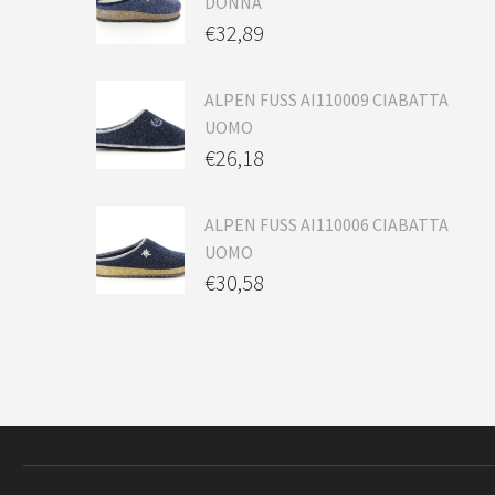
DONNA
€
32,89
ALPEN FUSS AI110009 CIABATTA
UOMO
€
26,18
ALPEN FUSS AI110006 CIABATTA
UOMO
€
30,58