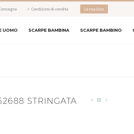
Consegna
Condizioni di vendita
La mia lista
E UOMO
SCARPE BAMBINA
SCARPE BAMBINO
52688 STRINGATA