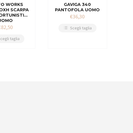
TO WORKS
GAVIGA 340
OXH SCARPA
PANTOFOLA UOMO
ORTUNISTICA
€
36,30
UOMO
€
82,50
Scegli taglia
cegli taglia