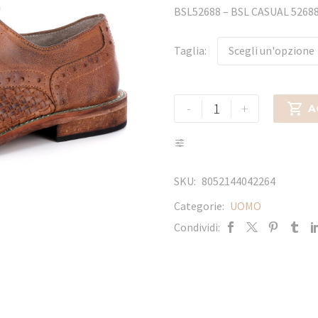
BSL52688 – BSL CASUAL 526
Taglia
Scegli un'opzione
-
+

A
SKU:
8052144042264
Categorie:
UOMO
Condividi: