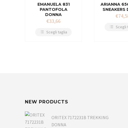
EMANUELA 831
ARIANNA 65
PANTOFOLA
SNEAKERS
DONNA
€
74,5
€
33,66
Scegli 
Scegli taglia
NEW PRODUCTS
ORITEX 7172231B TREKKING
DONNA