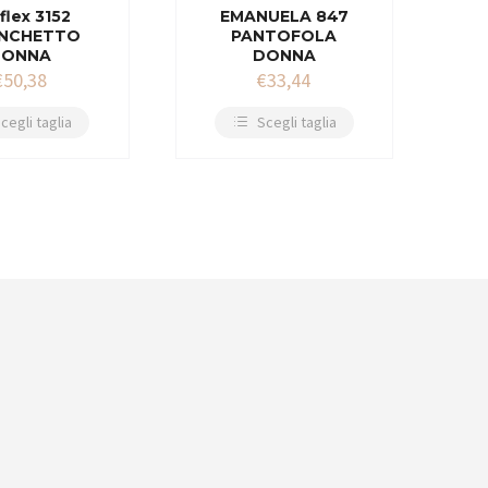
flex 3152
EMANUELA 847
NCHETTO
PANTOFOLA
DONNA
DONNA
€
50,38
€
33,44
cegli taglia
Scegli taglia