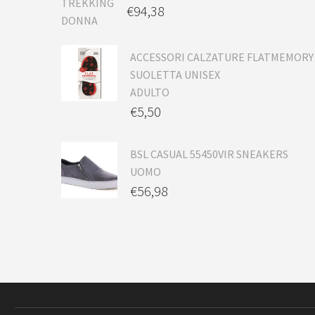
€
94,38
ACCESSORI CALZATURE FLATMEMORY
SUOLETTA UNISEX
ADULTO
€
5,50
BSL CASUAL 55450VIR SNEAKERS
UOMO
€
56,98