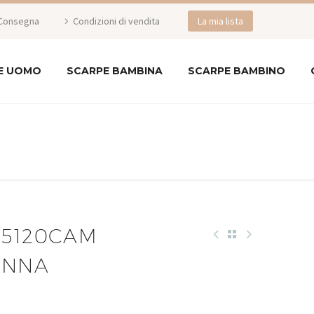
Consegna
Condizioni di vendita
La mia lista
E UOMO
SCARPE BAMBINA
SCARPE BAMBINO
 5120CAM
ONNA