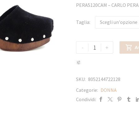
PERA5120CAM – CARLO PER
Taglia
Scegli un'opzione
-
+

A
SKU:
8052144722128
Categorie:
DONNA
Condividi: