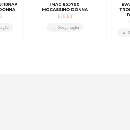
6110NAP
IMAC 855790
EVA
 DONNA
MOCASSINO DONNA
TRO
8
€
78,98
taglia
Scegli taglia
S