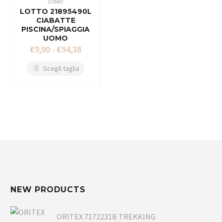
UOMO
LOTTO 21895490L
CIABATTE
PISCINA/SPIAGGIA
UOMO
€
9,90
-
€
94,38
Scegli taglia
NEW PRODUCTS
ORITEX 7172231B TREKKING