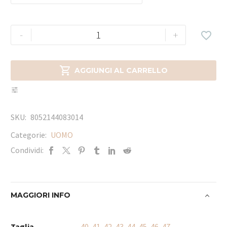
-
+


AGGIUNGI AL CARRELLO
SKU:
8052144083014
Categorie:
UOMO
Condividi:
MAGGIORI INFO
Taglia
40
,
41
,
42
,
43
,
44
,
45
,
46
,
47