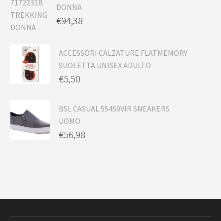
DONNA
€
94,38
ACCESSORI CALZATURE FLATMEMORY
SUOLETTA UNISEX ADULTO
€
5,50
BSL CASUAL 55450VIR SNEAKERS
UOMO
€
56,98