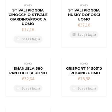
UOMO
UOMO
STIVALI PIOGGIA
STIVALI PIOGGIA
GINOCCHIO STIVALE
HUSKY DOPOSCI
GIARDINO/PIOGGIA
UOMO
UOMO
€
37,18
€
17,16
Scegli taglia
Scegli taglia
UOMO
UOMO
EMANUELA 580
GRISPORT 1450310
PANTOFOLA UOMO
TREKKING UOMO
€
32,34
€
78,98
Scegli taglia
Scegli taglia