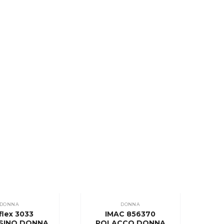
DONNA
DONNA
flex 3033
IMAC 856370
SINO DONNA
POLACCO DONNA