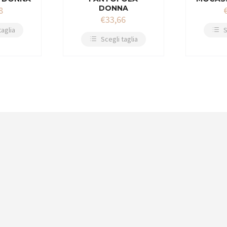
DONNA
8
€
33,66
taglia
S
Scegli taglia