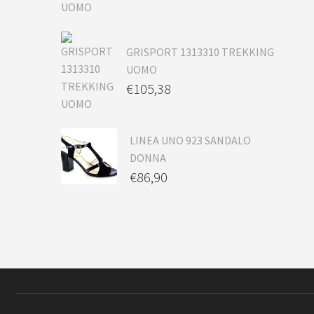
GRISPORT 1313310 TREKKING
UOMO
€
105,38
LINEA UNO 923 SANDALO
DONNA
€
86,90