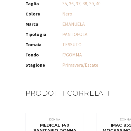
Taglia
35
,
36
,
37
,
38
,
39
,
40
Colore
Nero
Marca
EMANUELA
Tipologia
PANTOFOLA
Tomaia
TESSUTO
Fondo
F/GOMMA
Stagione
Primavera/Estate
PRODOTTI CORRELATI
DONNA
DONN
MEDICAL 140
IMAC 85
SANITARIO DONNA
MOCASSINO