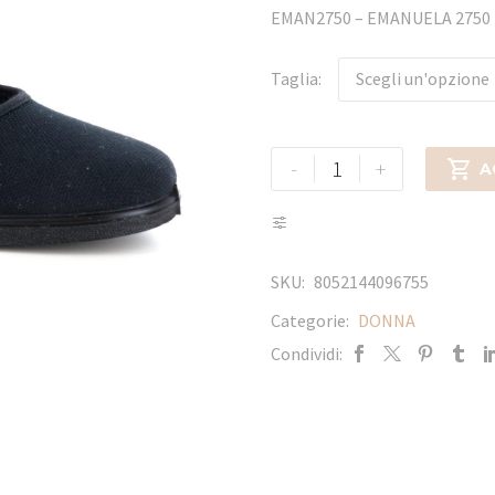
EMAN2750 – EMANUELA 275
Taglia
Scegli un'opzione
-
+

A
SKU:
8052144096755
Categorie:
DONNA
Condividi: