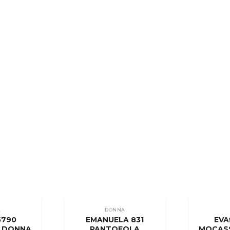
A
DONNA
5790
EMANUELA 831
EVA
 DONNA
PANTOFOLA
MOCAS