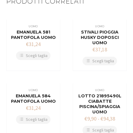
PRODOTTI CORRELATI
UOMO
UOMO
EMANUELA 581
STIVALI PIOGGIA
PANTOFOLA UOMO
HUSKY DOPOSCI
UOMO
€
31,24
€
37,18
Scegli taglia
Scegli taglia
UOMO
UOMO
EMANUELA 584
LOTTO 21895490L
PANTOFOLA UOMO
CIABATTE
PISCINA/SPIAGGIA
€
31,24
UOMO
€
9,90
-
€
94,38
Scegli taglia
Scegli taglia