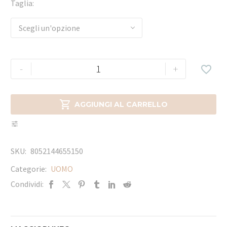
Taglia
Scegli un'opzione
-
+


AGGIUNGI AL CARRELLO
SKU:
8052144655150
Categorie:
UOMO
Condividi: