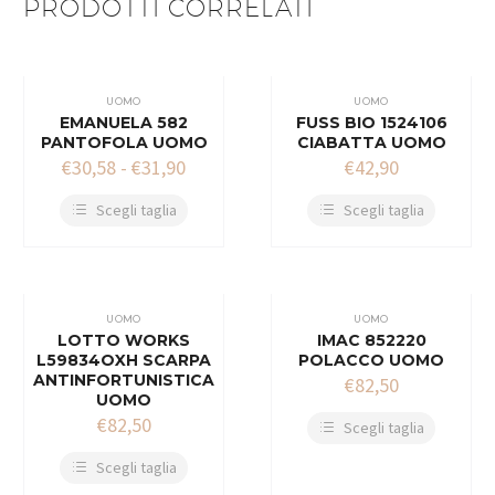
PRODOTTI CORRELATI
UOMO
UOMO
EMANUELA 582
FUSS BIO 1524106
PANTOFOLA UOMO
CIABATTA UOMO
€
30,58
-
€
31,90
€
42,90
Scegli taglia
Scegli taglia
UOMO
UOMO
LOTTO WORKS
IMAC 852220
L59834OXH SCARPA
POLACCO UOMO
ANTINFORTUNISTICA
€
82,50
UOMO
€
82,50
Scegli taglia
Scegli taglia