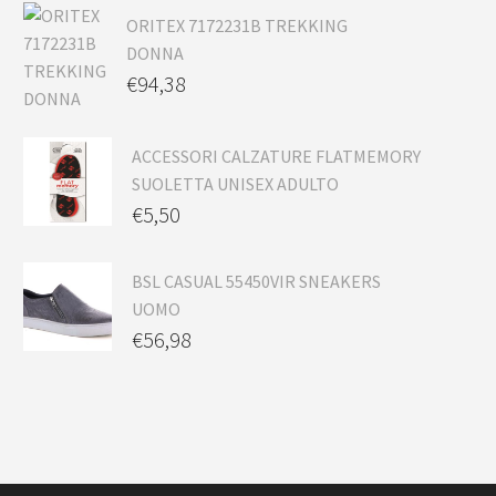
ORITEX 7172231B TREKKING
DONNA
€
94,38
ACCESSORI CALZATURE FLATMEMORY
SUOLETTA UNISEX ADULTO
€
5,50
BSL CASUAL 55450VIR SNEAKERS
UOMO
€
56,98