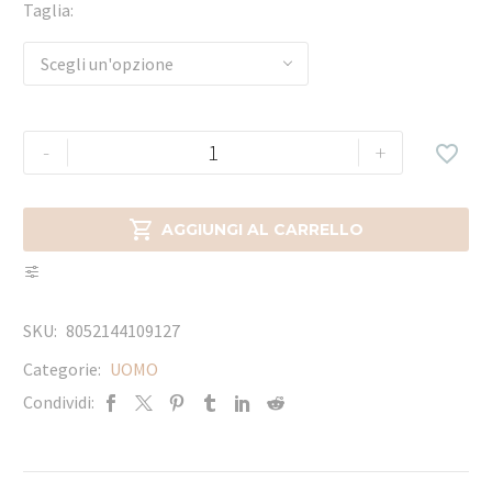
Taglia
Scegli un'opzione
-
+


AGGIUNGI AL CARRELLO
SKU:
8052144109127
Categorie:
UOMO
Condividi: