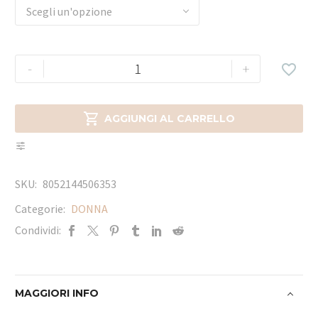
Scegli un'opzione
-
+


AGGIUNGI AL CARRELLO
SKU:
8052144506353
Categorie:
DONNA
Condividi:
MAGGIORI INFO