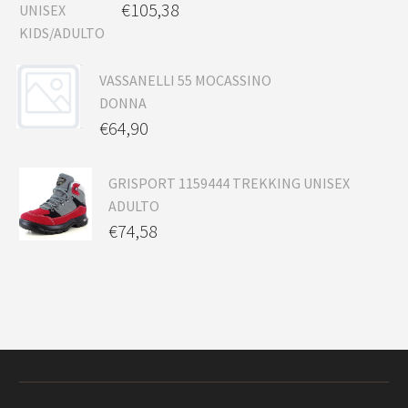
€
105,38
VASSANELLI 55 MOCASSINO
DONNA
€
64,90
GRISPORT 1159444 TREKKING UNISEX
ADULTO
€
74,58