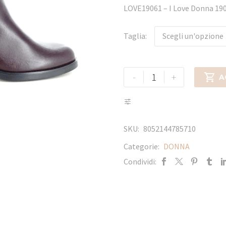
LOVE19061 – I Love Donna 
Taglia
Scegli un'opzione
-
+

A
SKU:
8052144785710
Categorie:
DONNA
Condividi: