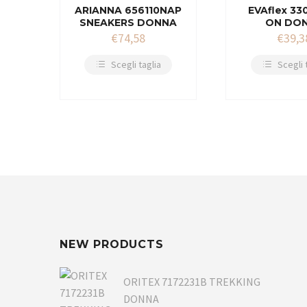
ARIANNA 656110NAP
EVAflex 33
SNEAKERS DONNA
ON DO
€
74,58
€
39,3
Scegli taglia
Scegli 
NEW PRODUCTS
ORITEX 7172231B TREKKING
DONNA