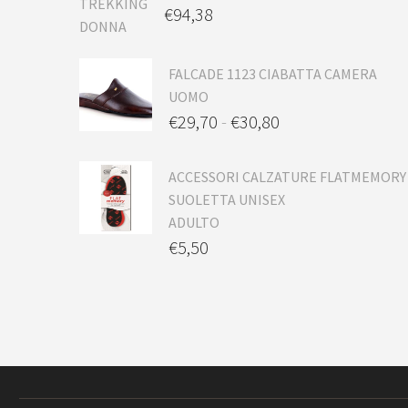
€
94,38
FALCADE 1123 CIABATTA CAMERA
UOMO
€
29,70
-
€
30,80
ACCESSORI CALZATURE FLATMEMORY
SUOLETTA UNISEX
ADULTO
€
5,50