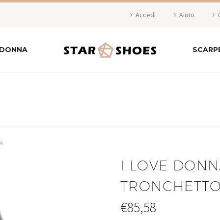
Accedi
Aiuto
 DONNA
SCARP
NA
I LOVE DONN
TRONCHETT
€
85,58