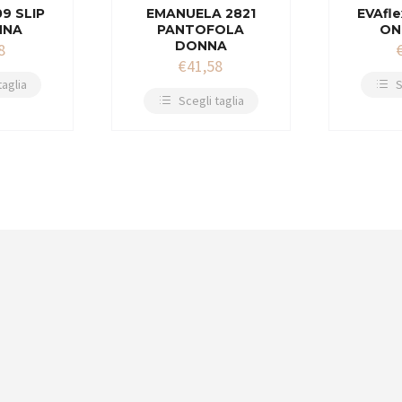
09 SLIP
EMANUELA 2821
EVAfle
NNA
PANTOFOLA
ON
DONNA
8
€
41,58
taglia
S
Scegli taglia