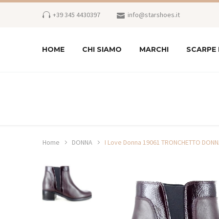
+39 345 4430397
info@starshoes.it
HOME
CHI SIAMO
MARCHI
SCARPE
Home
DONNA
I Love Donna 19061 TRONCHETTO DON