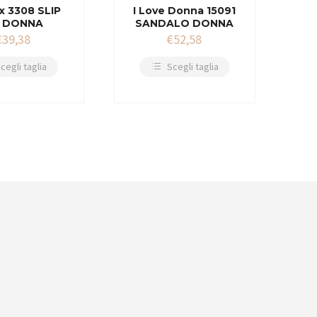
x 3308 SLIP
I Love Donna 15091
 DONNA
SANDALO DONNA
€
39,38
€
52,58
cegli taglia
Scegli taglia