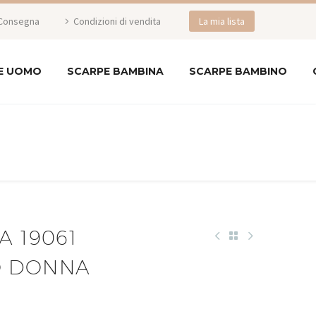
Consegna
Condizioni di vendita
La mia lista
E UOMO
SCARPE BAMBINA
SCARPE BAMBINO
A 19061
O DONNA