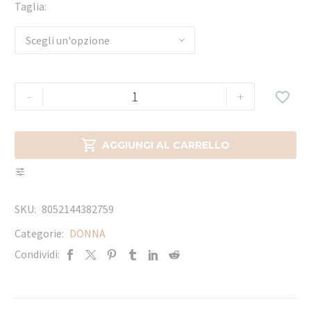
Taglia
Scegli un'opzione
-
+


AGGIUNGI AL CARRELLO
SKU:
8052144382759
Categorie:
DONNA
Condividi: