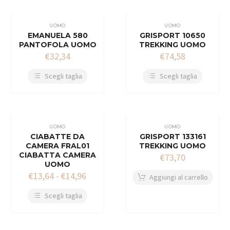
UOMO
UOMO
EMANUELA 580
GRISPORT 10650
PANTOFOLA UOMO
TREKKING UOMO
€
32,34
€
74,58
Scegli taglia
Scegli taglia
UOMO
UOMO
CIABATTE DA
GRISPORT 133161
CAMERA FRAL01
TREKKING UOMO
CIABATTA CAMERA
€
73,70
UOMO
€
13,64
-
€
14,96
Aggiungi al carrello
Scegli taglia