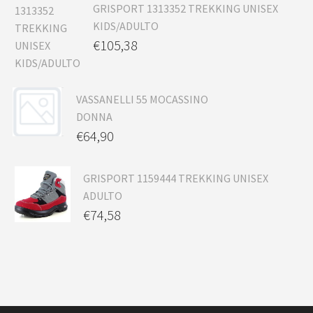
GRISPORT 1313352 TREKKING UNISEX
KIDS/ADULTO
€
105,38
VASSANELLI 55 MOCASSINO
DONNA
€
64,90
GRISPORT 1159444 TREKKING UNISEX
ADULTO
€
74,58