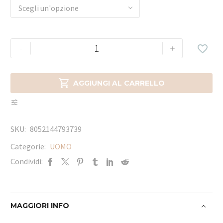
Scegli un'opzione
-
+


AGGIUNGI AL CARRELLO
SKU:
8052144793739
Categorie:
UOMO
Condividi:
MAGGIORI INFO