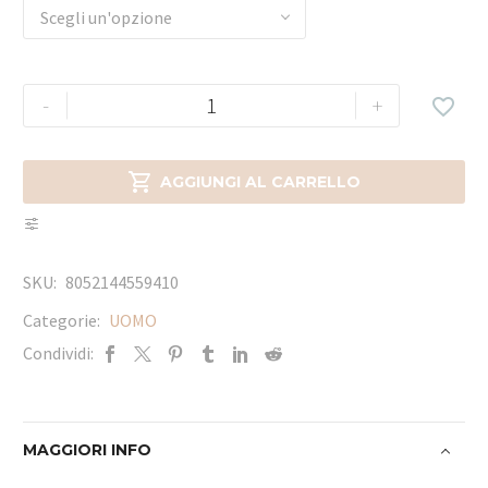
Scegli un'opzione
-
+


AGGIUNGI AL CARRELLO
SKU:
8052144559410
Categorie:
UOMO
Condividi:
MAGGIORI INFO