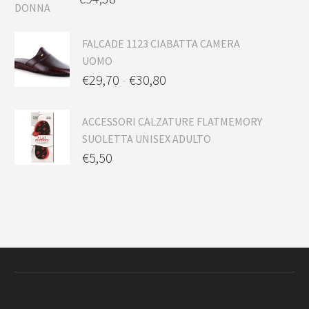
FALCADE 1123 CIABATTA CAMERA
UOMO
€
29,70
-
€
30,80
ACCESSORI CALZATURE FLATMEMORY
SUOLETTA UNISEX ADULTO
€
5,50