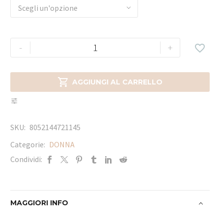
Scegli un'opzione
-
+


AGGIUNGI AL CARRELLO
SKU:
8052144721145
Categorie:
DONNA
Condividi:
MAGGIORI INFO