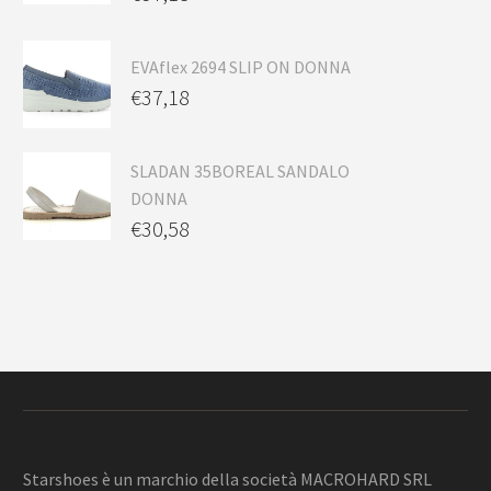
EVAflex 2694 SLIP ON DONNA
€
37,18
SLADAN 35BOREAL SANDALO
DONNA
€
30,58
Starshoes è un marchio della società MACROHARD SRL