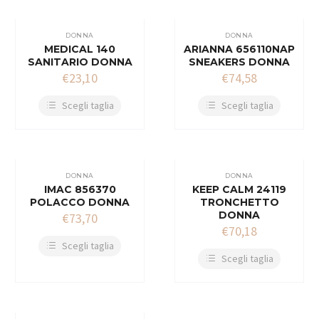
DONNA
DONNA
MEDICAL 140
ARIANNA 656110NAP
SANITARIO DONNA
SNEAKERS DONNA
€
23,10
€
74,58
Scegli taglia
Scegli taglia
DONNA
DONNA
IMAC 856370
KEEP CALM 24119
POLACCO DONNA
TRONCHETTO
DONNA
€
73,70
€
70,18
Scegli taglia
Scegli taglia