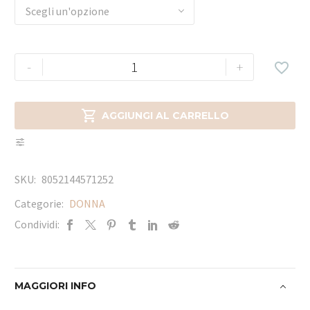
Scegli un'opzione
-
+


AGGIUNGI AL CARRELLO
SKU:
8052144571252
Categorie:
DONNA
Condividi:
MAGGIORI INFO