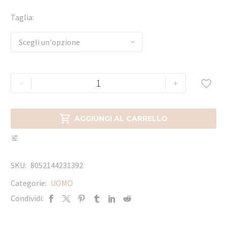
Taglia
Scegli un'opzione
-
+


AGGIUNGI AL CARRELLO
SKU:
8052144231392
Categorie:
UOMO
Condividi: