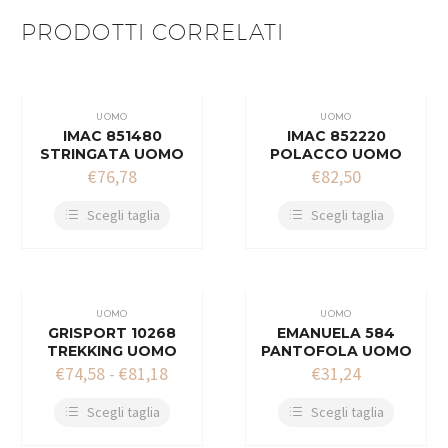
PRODOTTI CORRELATI
UOMO
UOMO
IMAC 851480
IMAC 852220
STRINGATA UOMO
POLACCO UOMO
€
76,78
€
82,50
Scegli taglia
Scegli taglia
UOMO
UOMO
GRISPORT 10268
EMANUELA 584
TREKKING UOMO
PANTOFOLA UOMO
€
74,58
-
€
81,18
€
31,24
Scegli taglia
Scegli taglia