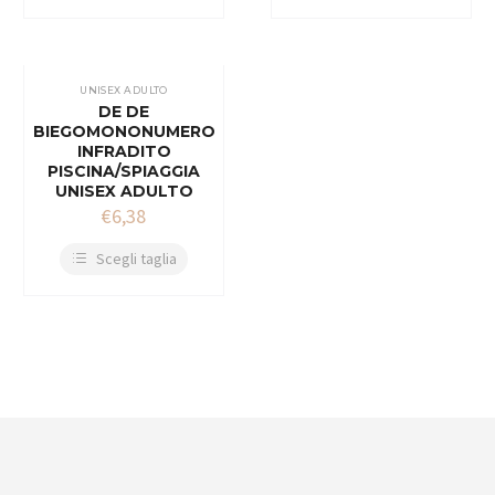
UNISEX ADULTO
DE DE
BIEGOMONONUMERO
INFRADITO
PISCINA/SPIAGGIA
UNISEX ADULTO
€
6,38
Scegli taglia