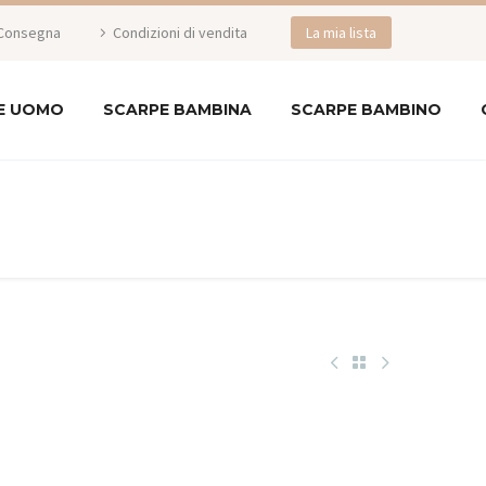
Consegna
Condizioni di vendita
La mia lista
E UOMO
SCARPE BAMBINA
SCARPE BAMBINO