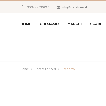
+39 345 4430397
info@starshoes.it
HOME
CHI SIAMO
MARCHI
SCARPE
Home
Uncategorized
Prodotto