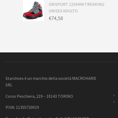
GRISPORT 1159444 TREKKING
UNISEX ADULTO
€
74,58
Starshoes è un marchio della società MACROHARD
SRL
Corso Peschiera, 219 – 10143 TORINO
P.IVA: 11355720019