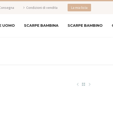
Consegna
Condizioni di vendita
La mia lista
E UOMO
SCARPE BAMBINA
SCARPE BAMBINO