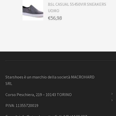
BSL CASUAL 55450VIR SNEAKERS
UOMO
€
56,98
Starshoes è un marchio della società MACROHARD
SRL
Corso Peschiera, 219 – 10143 TORINO
P.IVA: 11355720019