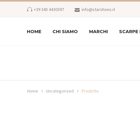
+39 345 4430397
info@starshoes.it
HOME
CHI SIAMO
MARCHI
SCARPE
Home
Uncategorized
Prodotto