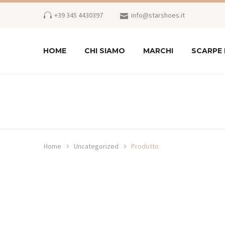
+39 345 4430397
info@starshoes.it
HOME
CHI SIAMO
MARCHI
SCARPE
Home
Uncategorized
Prodotto