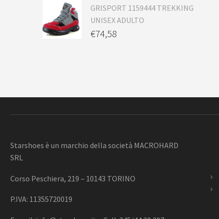
GRISPORT 1159444 TREKKING
UNISEX ADULTO
€
74,58
Starshoes è un marchio della società MACROHARD
SRL
Corso Peschiera, 219 – 10143 TORINO
P.IVA: 11355720019