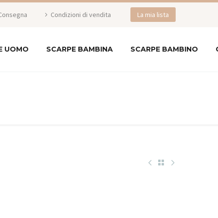
Consegna
Condizioni di vendita
La mia lista
E UOMO
SCARPE BAMBINA
SCARPE BAMBINO