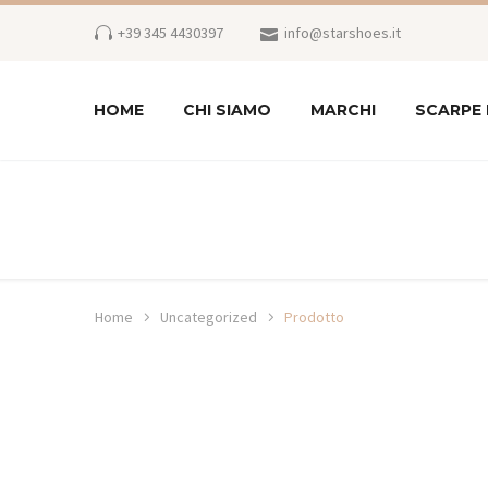
+39 345 4430397
info@starshoes.it
HOME
CHI SIAMO
MARCHI
SCARPE
Home
Uncategorized
Prodotto