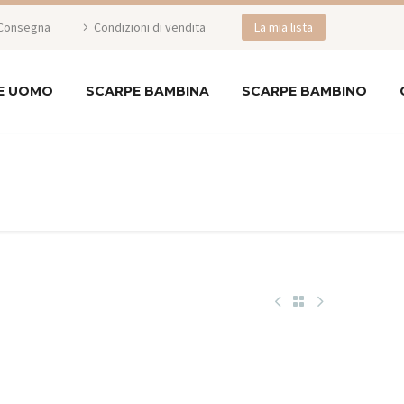
Consegna
Condizioni di vendita
La mia lista
E UOMO
SCARPE BAMBINA
SCARPE BAMBINO