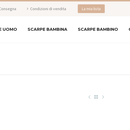
Consegna
Condizioni di vendita
La mia lista
E UOMO
SCARPE BAMBINA
SCARPE BAMBINO