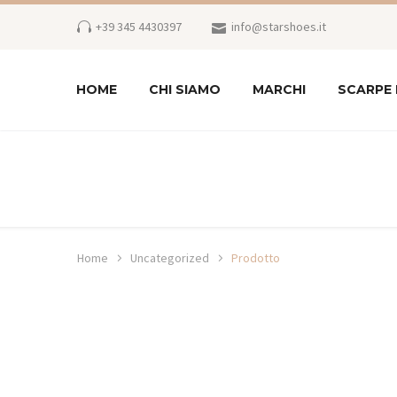
+39 345 4430397
info@starshoes.it
HOME
CHI SIAMO
MARCHI
SCARPE
Home
Uncategorized
Prodotto