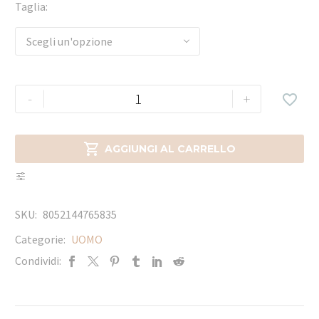
Taglia
Scegli un'opzione
-
+


AGGIUNGI AL CARRELLO
SKU:
8052144765835
Categorie:
UOMO
Condividi: