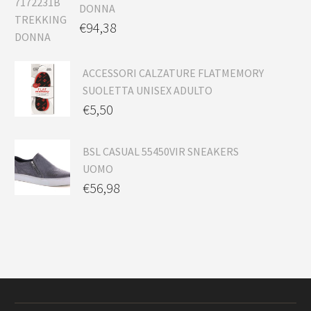
DONNA
€
94,38
ACCESSORI CALZATURE FLATMEMORY
SUOLETTA UNISEX ADULTO
€
5,50
BSL CASUAL 55450VIR SNEAKERS
UOMO
€
56,98