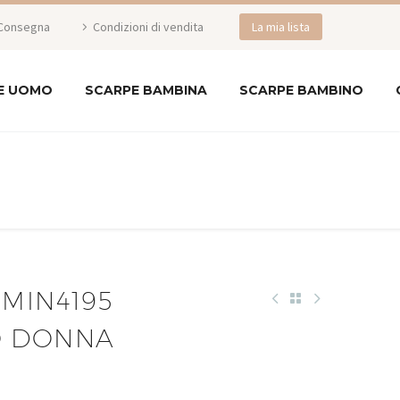
Consegna
Condizioni di vendita
La mia lista
E UOMO
SCARPE BAMBINA
SCARPE BAMBINO
MIN4195
O DONNA