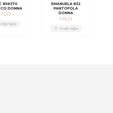
C 856370
EMANUELA 832
CCO DONNA
PANTOFOLA
DONNA
€
73,70
€
34,10
cegli taglia
Scegli taglia