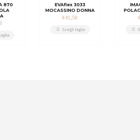
A 870
EVAflex 3033
IMA
OLA
MOCASSINO DONNA
POLA
A
€
41,58
8
Scegli taglia
S
taglia