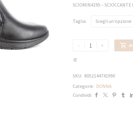
SCIOMIN4195 – SCIOCCANT
Taglia
Scegli un'opzione
-
+

A
SKU:
8052144741990
Categorie:
DONNA
Condividi: