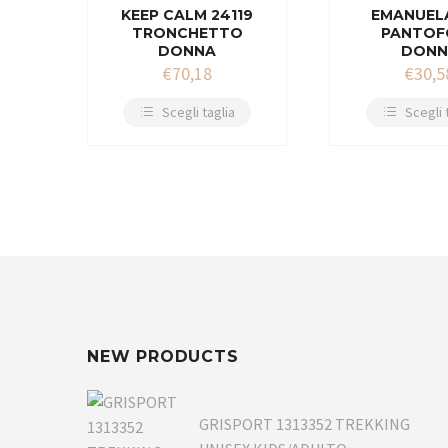
KEEP CALM 24119
EMANUEL
TRONCHETTO
PANTOF
DONNA
DONN
€
70,18
€
30,5
Scegli taglia
Scegli 
NEW PRODUCTS
GRISPORT 1313352 TREKKING