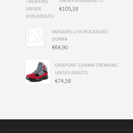
UNISEX KIDS/ADULTO
€
105,38
VASSANELLI 55 MOCASSINO
DONNA
€
64,90
GRISPORT 1159444 TREKKING
UNISEX ADULTO
€
74,58