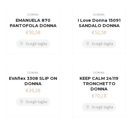
DONNA
DONNA
EMANUELA 870
I Love Donna 15091
PANTOFOLA DONNA
SANDALO DONNA
€
30,58
€
52,58
Scegli taglia
Scegli taglia
DONNA
DONNA
EVAflex 3308 SLIP ON
KEEP CALM 24119
DONNA
TRONCHETTO
DONNA
€
39,38
€
70,18
Scegli taglia
Scegli taglia