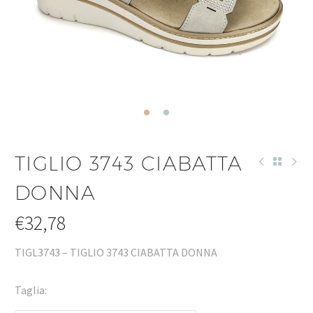
TIGLIO 3743 CIABATTA
DONNA
€
32,78
TIGL3743 – TIGLIO 3743 CIABATTA DONNA
Taglia