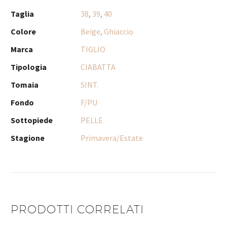
Taglia
38
,
39
,
40
Colore
Beige
,
Ghiaccio
Marca
TIGLIO
Tipologia
CIABATTA
Tomaia
SINT.
Fondo
F/PU
Sottopiede
PELLE
Stagione
Primavera/Estate
PRODOTTI CORRELATI