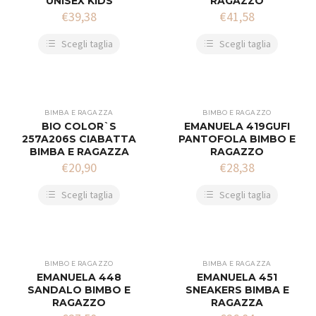
UNISEX KIDS
RAGAZZO
€
39,38
€
41,58
Scegli taglia
Scegli taglia
BIMBA E RAGAZZA
BIMBO E RAGAZZO
BIO COLOR`S
EMANUELA 419GUFI
257A206S CIABATTA
PANTOFOLA BIMBO E
BIMBA E RAGAZZA
RAGAZZO
€
20,90
€
28,38
Scegli taglia
Scegli taglia
BIMBO E RAGAZZO
BIMBA E RAGAZZA
EMANUELA 448
EMANUELA 451
SANDALO BIMBO E
SNEAKERS BIMBA E
RAGAZZO
RAGAZZA