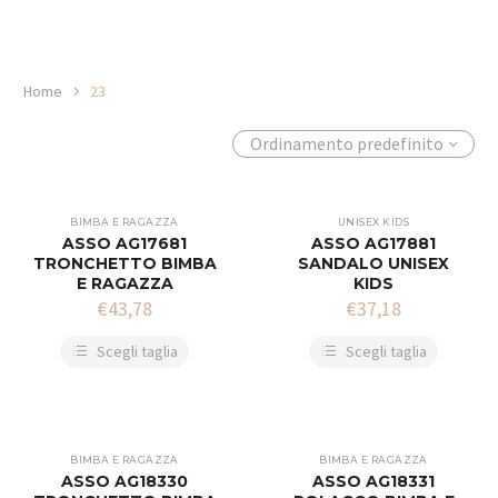
Home
23
Ordinamento predefinito
BIMBA E RAGAZZA
UNISEX KIDS
ASSO AG17681
ASSO AG17881
TRONCHETTO BIMBA
SANDALO UNISEX
E RAGAZZA
KIDS
€
43,78
€
37,18
Scegli taglia
Scegli taglia
BIMBA E RAGAZZA
BIMBA E RAGAZZA
ASSO AG18330
ASSO AG18331