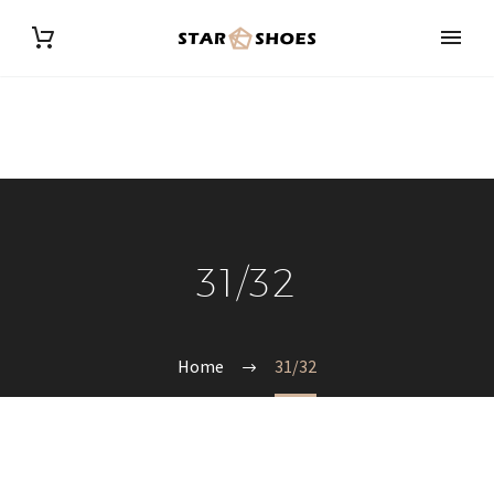
31/32
Home
31/32