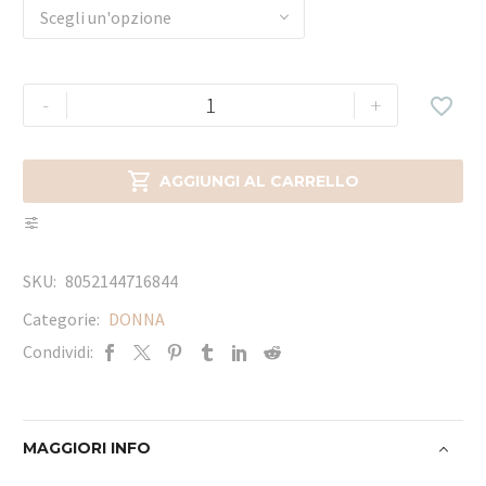
Scegli un'opzione
-
+


AGGIUNGI AL CARRELLO
SKU:
8052144716844
Categorie:
DONNA
Condividi:
MAGGIORI INFO