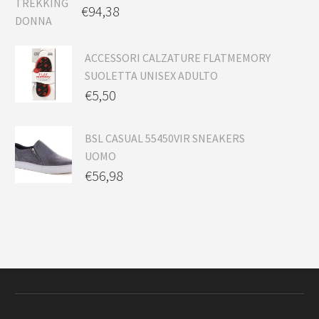
€
94,38
ACCESSORI CALZATURE FLATMEMORY
SUOLETTA UNISEX ADULTO
€
5,50
BSL CASUAL 55450VIR SNEAKERS
UOMO
€
56,98