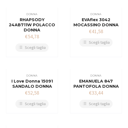
DONNA
DONNA
RHAPSODY
EVAflex 3042
24AB711W POLACCO
MOCASSINO DONNA
DONNA
€
41,58
€
54,78
Scegli taglia
Scegli taglia
DONNA
DONNA
I Love Donna 15091
EMANUELA 847
SANDALO DONNA
PANTOFOLA DONNA
€
52,58
€
33,44
Scegli taglia
Scegli taglia