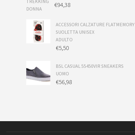
€
94,38
ACCESSORI CALZATURE FLATMEMORY
SUOLETTA UNISEX
ADULTO
€
5,50
BSL CASUAL 55450VIR SNEAKERS
UOMO
€
56,98