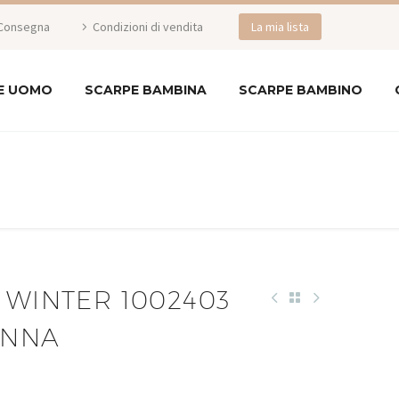
Consegna
Condizioni di vendita
La mia lista
E UOMO
SCARPE BAMBINA
SCARPE BAMBINO
 WINTER 1002403
ONNA