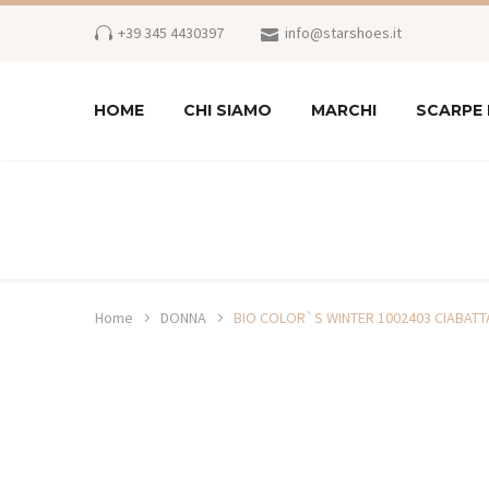
+39 345 4430397
info@starshoes.it
HOME
CHI SIAMO
MARCHI
SCARPE
Home
DONNA
BIO COLOR`S WINTER 1002403 CIABAT