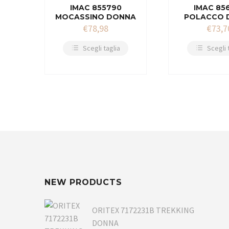
IMAC 855790
IMAC 85
MOCASSINO DONNA
POLACCO 
€
78,98
€
73,7
Scegli taglia
Scegli 
NEW PRODUCTS
ORITEX 7172231B TREKKING
DONNA