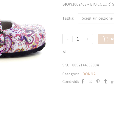
BIOW1002403 – BIO COLOR`
Taglia
Scegli un'opzione
-
+

A
SKU:
8052144039004
Categorie:
DONNA
Condividi: