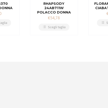
6370
RHAPSODY
FLORAN
DONNA
24AB711W
CIABA
POLACCO DONNA
0
€
54,78
taglia
S
Scegli taglia