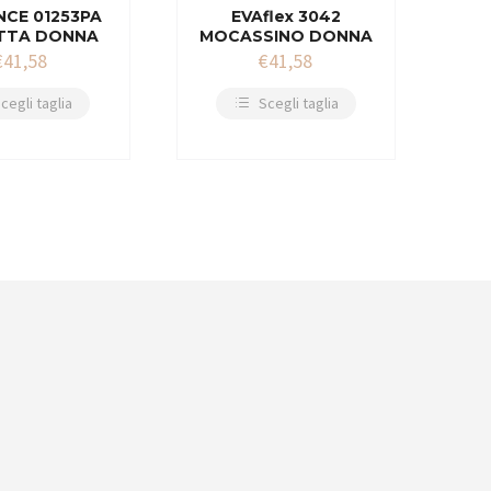
CE 01253PA
EVAflex 3042
TTA DONNA
MOCASSINO DONNA
€
41,58
€
41,58
cegli taglia
Scegli taglia