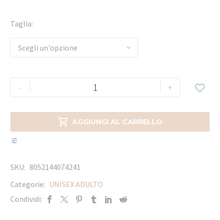
Taglia
Scegli un'opzione
-
+


AGGIUNGI AL CARRELLO
SKU:
8052144074241
Categorie:
UNISEX ADULTO
Condividi: