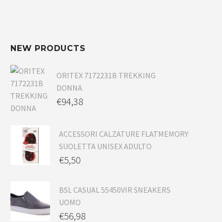
NEW PRODUCTS
ORITEX 7172231B TREKKING
DONNA
€
94,38
ACCESSORI CALZATURE FLATMEMORY
SUOLETTA UNISEX ADULTO
€
5,50
BSL CASUAL 55450VIR SNEAKERS
UOMO
€
56,98