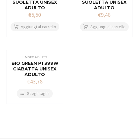
SUOLETTA UNISEX
SUOLETTA UNISEX
ADULTO
ADULTO
€
5,50
€
9,46
Aggiungi al carrello
Aggiungi al carrello
UNISEX ADULTO
BIO GREEN PT399W
CIABATTA UNISEX
ADULTO
€
43,78
Scegli taglia