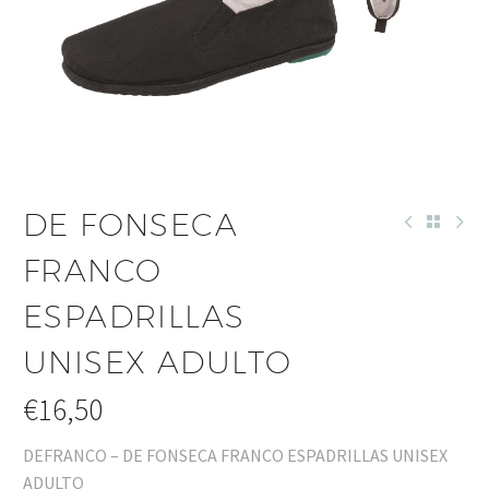
DE FONSECA
FRANCO
ESPADRILLAS
UNISEX ADULTO
€
16,50
DEFRANCO – DE FONSECA FRANCO ESPADRILLAS UNISEX
ADULTO