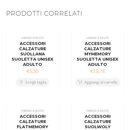
PRODOTTI CORRELATI
UNISEX ADULTO
UNISEX ADULTO
ACCESSORI
ACCESSORI
CALZATURE
CALZATURE
SUOLLANA
MYMEMORY
SUOLETTA UNISEX
SUOLETTA UNISEX
ADULTO
ADULTO
€
5,50
€
10,78
Scegli taglia
Aggiungi al carrello
UNISEX ADULTO
UNISEX ADULTO
ACCESSORI
ACCESSORI
CALZATURE
CALZATURE
FLATMEMORY
SUOLWOLY