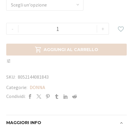
Scegli un'opzione
-
+


AGGIUNGI AL CARRELLO
SKU:
8052144081843
Categorie:
DONNA
Condividi:
MAGGIORI INFO