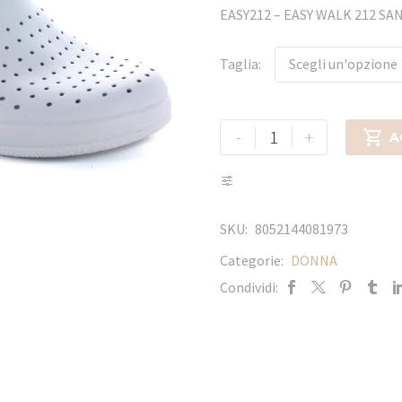
EASY212 – EASY WALK 212 S
Taglia
Scegli un'opzione
-
+

A
SKU:
8052144081973
Categorie:
DONNA
Condividi: