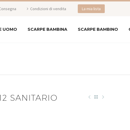
Consegna
Condizioni di vendita
La mia lista
E UOMO
SCARPE BAMBINA
SCARPE BAMBINO
12 SANITARIO