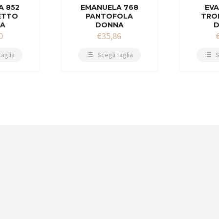
A 852
EMANUELA 768
EVA
ETTO
PANTOFOLA
TRO
A
DONNA
0
€
35,86
taglia
Scegli taglia
S