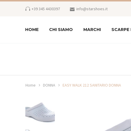
+39 345 4430397
info@starshoes.it
HOME
CHI SIAMO
MARCHI
SCARPE
Home
DONNA
EASY WALK 212 SANITARIO DONNA