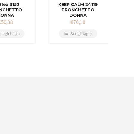
flex 3152
KEEP CALM 24119
NCHETTO
TRONCHETTO
DONNA
DONNA
€
50,38
€
70,18
cegli taglia
Scegli taglia