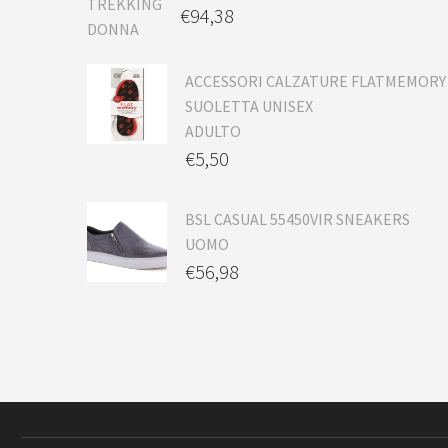
€
94,38
ACCESSORI CALZATURE FLATMEMORY
SUOLETTA UNISEX
ADULTO
€
5,50
BSL CASUAL 55450VIR SNEAKERS
UOMO
€
56,98