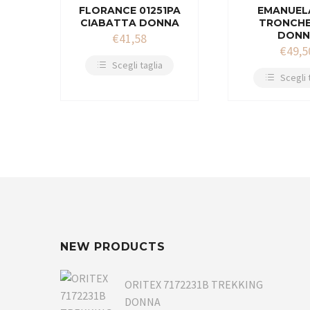
FLORANCE 01251PA
EMANUEL
CIABATTA DONNA
TRONCH
DONN
€
41,58
€
49,5
Scegli taglia
Scegli 
NEW PRODUCTS
ORITEX 7172231B TREKKING
DONNA