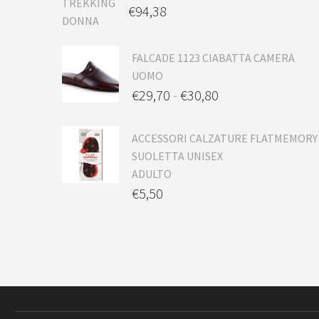
€
94,38
FALCADE 1123 CIABATTA CAMERA
UOMO
€
29,70
-
€
30,80
ACCESSORI CALZATURE FLATMEMORY
SUOLETTA UNISEX
ADULTO
€
5,50