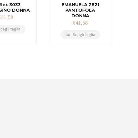
flex 3033
EMANUELA 2821
SINO DONNA
PANTOFOLA
DONNA
€
41,58
€
41,58
cegli taglia
Scegli taglia