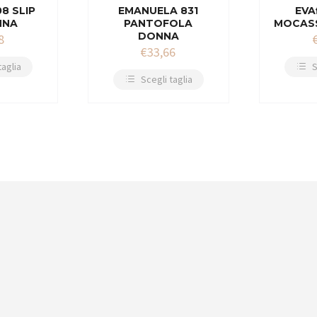
08 SLIP
EMANUELA 831
EVA
NNA
PANTOFOLA
MOCAS
DONNA
8
€
33,66
taglia
S
Scegli taglia