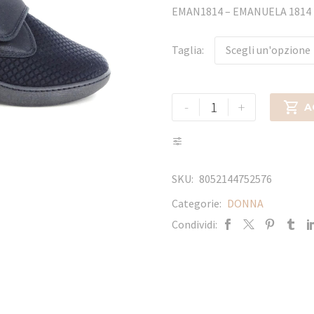
EMAN1814 – EMANUELA 181
Taglia
Scegli un'opzione
-
+

A
SKU:
8052144752576
Categorie:
DONNA
Condividi: