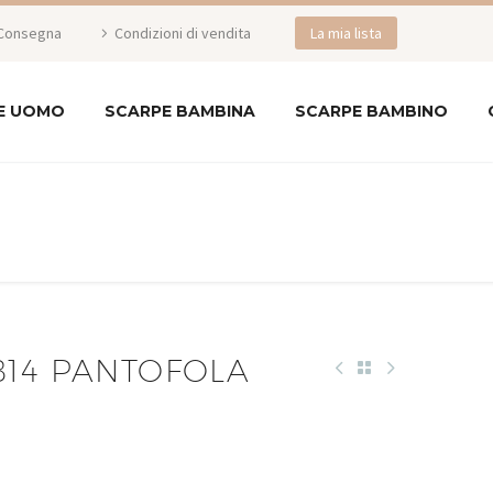
Consegna
Condizioni di vendita
La mia lista
E UOMO
SCARPE BAMBINA
SCARPE BAMBINO
814 PANTOFOLA