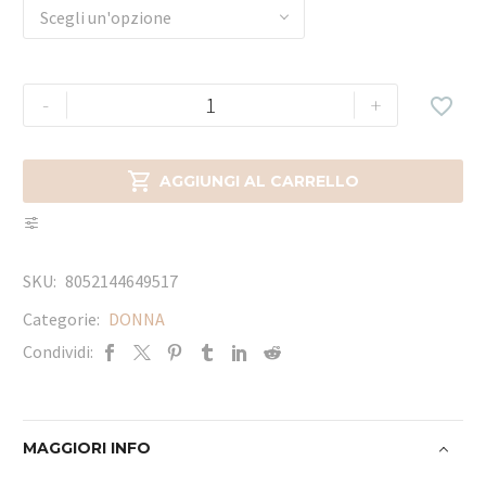
Scegli un'opzione
-
+


AGGIUNGI AL CARRELLO
SKU:
8052144649517
Categorie:
DONNA
Condividi:
MAGGIORI INFO