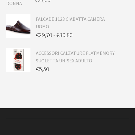
FALCADE 1123 CIABATTA CAMERA
UOMO
€
29,70
-
€
30,80
ACCESSORI CALZATURE FLATMEMORY
SUOLETTA UNISEX ADULTO
€
5,50