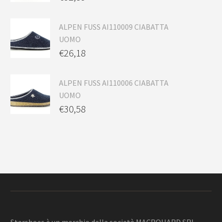
ALPEN FUSS AI110009 CIABATTA
UOMO
€
26,18
ALPEN FUSS AI110006 CIABATTA
UOMO
€
30,58