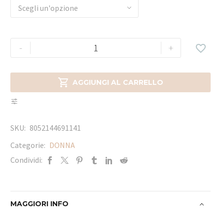
Scegli un'opzione
-
+


AGGIUNGI AL CARRELLO
SKU:
8052144691141
Categorie:
DONNA
Condividi:
MAGGIORI INFO