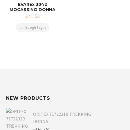
EVAflex 3042
MOCASSINO DONNA
€
41,58
Scegli taglia
NEW PRODUCTS
ORITEX 7172231B TREKKING
DONNA
€
94,38