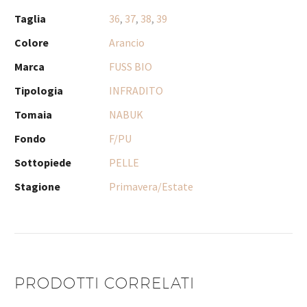
Taglia
36
,
37
,
38
,
39
Colore
Arancio
Marca
FUSS BIO
Tipologia
INFRADITO
Tomaia
NABUK
Fondo
F/PU
Sottopiede
PELLE
Stagione
Primavera/Estate
PRODOTTI CORRELATI