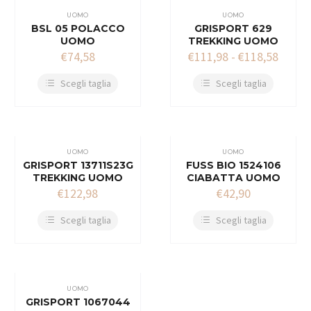
UOMO
UOMO
BSL 05 POLACCO
GRISPORT 629
UOMO
TREKKING UOMO
€
74,58
€
111,98
-
€
118,58
Scegli taglia
Scegli taglia
UOMO
UOMO
GRISPORT 13711S23G
FUSS BIO 1524106
TREKKING UOMO
CIABATTA UOMO
€
122,98
€
42,90
Scegli taglia
Scegli taglia
UOMO
GRISPORT 1067044