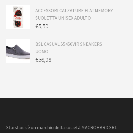
ACCESSORI CALZATURE FLATMEMORY
SUOLETTA UNISEX ADULTO
€
5,50
BSL CASUAL 55450VIR SNEAKERS
UOMO
€
56,98
Starshoes è un marchio della società MACROHARD SRL