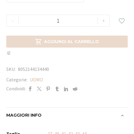
-
+


AGGIUNGI AL CARRELLO
SKU:
8052144134440
Categorie:
UOMO
Condividi:
MAGGIORI INFO
Taglia
37
,
40
,
41
,
42
,
43
,
44