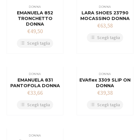
DONNA
DONNA
EMANUELA 852
LARA SHOES 23790
TRONCHETTO
MOCASSINO DONNA
DONNA
€
63,58
€
49,50
Scegli taglia
Scegli taglia
DONNA
DONNA
EMANUELA 831
EVAflex 3309 SLIP ON
PANTOFOLA DONNA
DONNA
€
33,66
€
39,38
Scegli taglia
Scegli taglia
DONNA