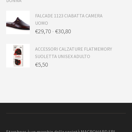
FALCADE 1123 CIABATTA CAMERA
UOMO
€
29,70
-
€
30,80
ACCESSORI CALZATURE FLATMEMORY
SUOLETTA UNISEX ADULTO
€
5,50
Starshoes è un marchio della società MACROHARD SRL