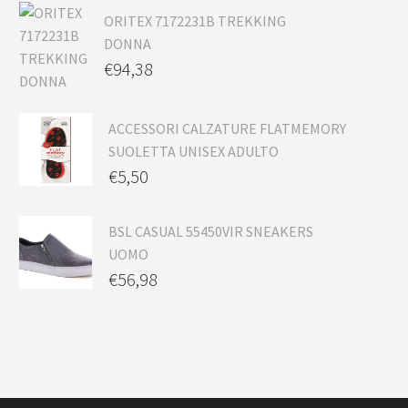
ORITEX 7172231B TREKKING
DONNA
€
94,38
ACCESSORI CALZATURE FLATMEMORY
SUOLETTA UNISEX ADULTO
€
5,50
BSL CASUAL 55450VIR SNEAKERS
UOMO
€
56,98