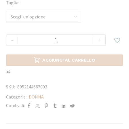
Taglia
Scegli un'opzione
-
+


AGGIUNGI AL CARRELLO
SKU:
8052144667092
Categorie:
DONNA
Condividi: