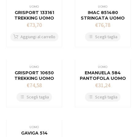
UOMO
UOMO
GRISPORT 133161
IMAC 851480
TREKKING UOMO
STRINGATA UOMO
€
73,70
€
76,78
Aggiungi al carrello
Scegli taglia
UOMO
UOMO
GRISPORT 10650
EMANUELA 584
TREKKING UOMO
PANTOFOLA UOMO
€
74,58
€
31,24
Scegli taglia
Scegli taglia
UOMO
GAVIGA 514