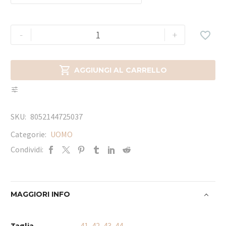
-
+


AGGIUNGI AL CARRELLO
SKU:
8052144725037
Categorie:
UOMO
Condividi:
MAGGIORI INFO
Taglia
41
,
42
,
43
,
44