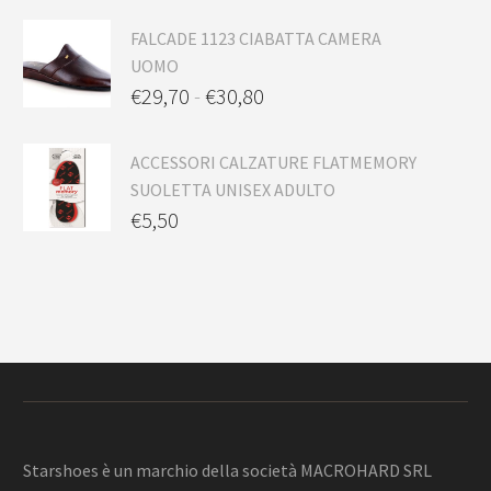
FALCADE 1123 CIABATTA CAMERA
UOMO
€
29,70
-
€
30,80
ACCESSORI CALZATURE FLATMEMORY
SUOLETTA UNISEX ADULTO
€
5,50
Starshoes è un marchio della società MACROHARD SRL