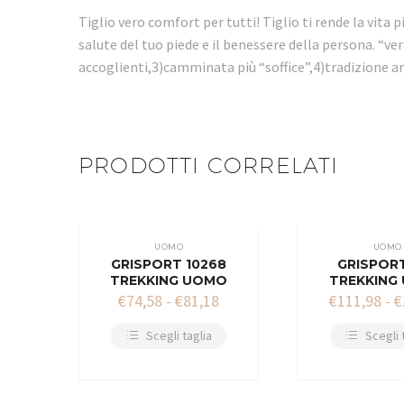
Tiglio vero comfort per tutti! Tiglio ti rende la vita 
salute del tuo piede e il benessere della persona. “v
accoglienti,3)camminata più “soffice”,4)tradizione ar
PRODOTTI CORRELATI
UOMO
UOMO
GRISPORT 10268
GRISPOR
TREKKING UOMO
TREKKING
€
74,58
-
€
81,18
€
111,98
-
€
Scegli taglia
Scegli 