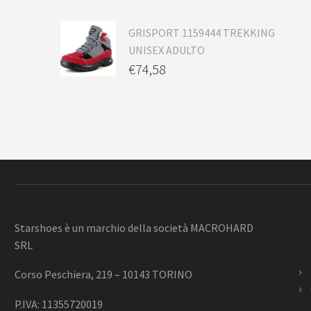
GRISPORT 1159444 TREKKING
UNISEX ADULTO
€
74,58
Starshoes è un marchio della società MACROHARD
SRL
Corso Peschiera, 219 – 10143 TORINO
P.IVA: 11355720019