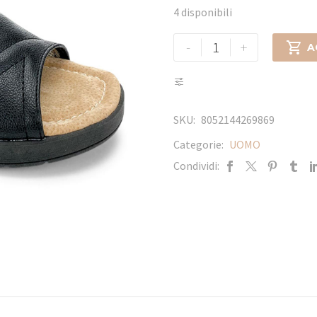
4 disponibili
-
+

A
SKU:
8052144269869
Categorie:
UOMO
Condividi: