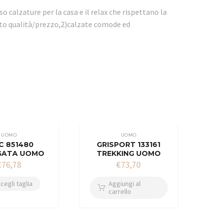
o calzature per la casa e il relax che rispettano la
porto qualità/prezzo,2)calzate comode ed
UOMO
UOMO
C 851480
GRISPORT 133161
GATA UOMO
TREKKING UOMO
€
76,78
€
73,70
cegli taglia
Aggiungi al
carrello