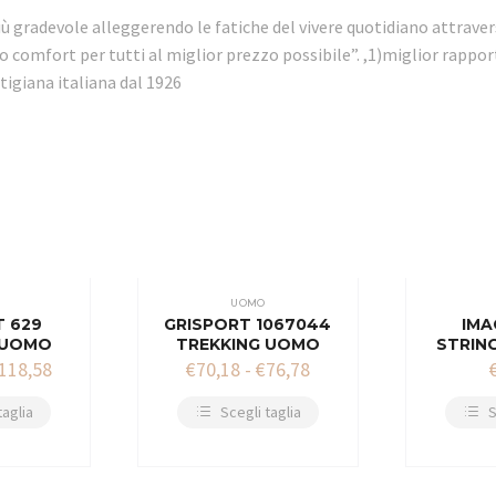
più gradevole alleggerendo le fatiche del vivere quotidiano attravers
ero comfort per tutti al miglior prezzo possibile”. ,1)miglior rap
tigiana italiana dal 1926
UOMO
T 629
GRISPORT 1067044
IMA
 UOMO
TREKKING UOMO
STRIN
118,58
€
70,18
-
€
76,78
taglia
Scegli taglia
S