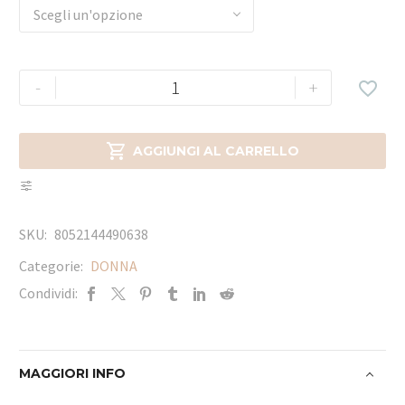
Scegli un'opzione
-
+


AGGIUNGI AL CARRELLO
SKU:
8052144490638
Categorie:
DONNA
Condividi:
MAGGIORI INFO