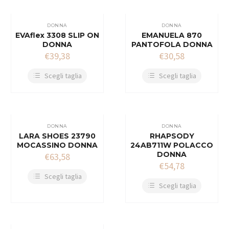
DONNA
DONNA
EVAflex 3308 SLIP ON
EMANUELA 870
DONNA
PANTOFOLA DONNA
€
39,38
€
30,58
Scegli taglia
Scegli taglia
DONNA
DONNA
LARA SHOES 23790
RHAPSODY
MOCASSINO DONNA
24AB711W POLACCO
DONNA
€
63,58
€
54,78
Scegli taglia
Scegli taglia