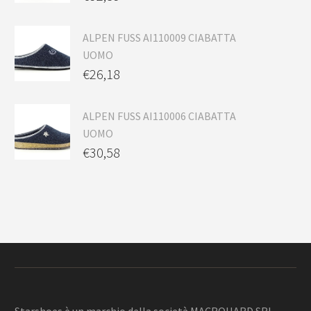
ALPEN FUSS AI110009 CIABATTA
UOMO
€
26,18
ALPEN FUSS AI110006 CIABATTA
UOMO
€
30,58