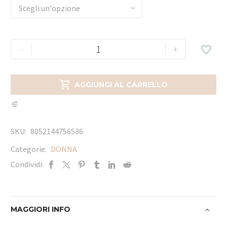
Scegli un'opzione
-
+


AGGIUNGI AL CARRELLO
SKU:
8052144756536
Categorie:
DONNA
Condividi:
MAGGIORI INFO