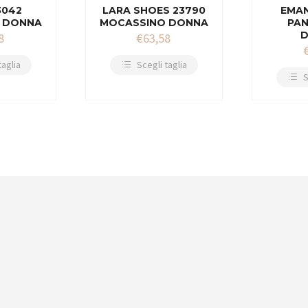
3042
LARA SHOES 23790
EMAN
 DONNA
MOCASSINO DONNA
PA
8
€
63,58
taglia
Scegli taglia
S