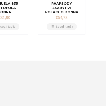
UELA 835
RHAPSODY
NTOFOLA
24AB711W
DONNA
POLACCO DONNA
€
31,90
€
54,78
cegli taglia
Scegli taglia