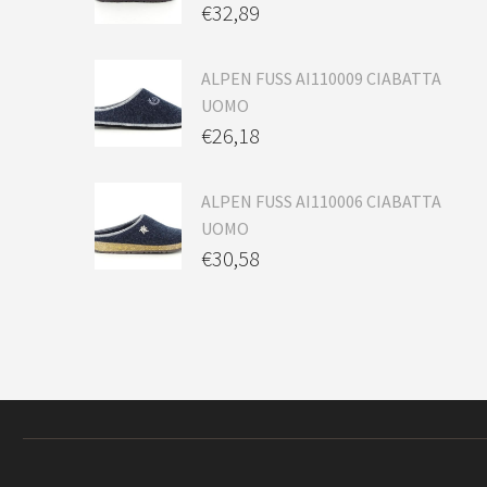
€
32,89
ALPEN FUSS AI110009 CIABATTA
UOMO
€
26,18
ALPEN FUSS AI110006 CIABATTA
UOMO
€
30,58