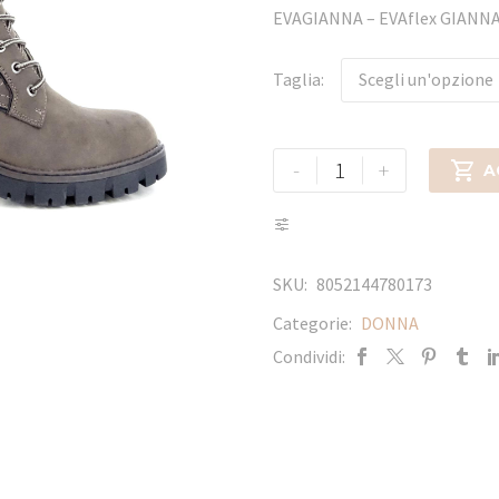
EVAGIANNA – EVAflex GIA
Taglia
Scegli un'opzione
-
+

A
SKU:
8052144780173
Categorie:
DONNA
Condividi: