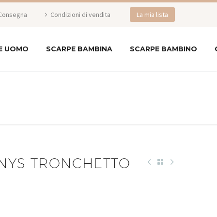
Consegna
Condizioni di vendita
La mia lista
E UOMO
SCARPE BAMBINA
SCARPE BAMBINO
ENYS TRONCHETTO