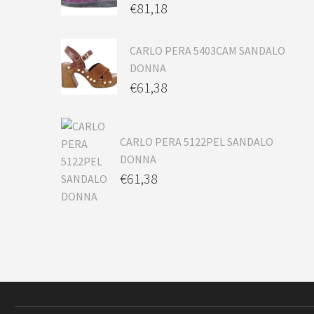
€
81,18
CARLO PERA 5403CAM SANDALO
DONNA
€
61,38
CARLO PERA 5122PEL SANDALO
DONNA
€
61,38