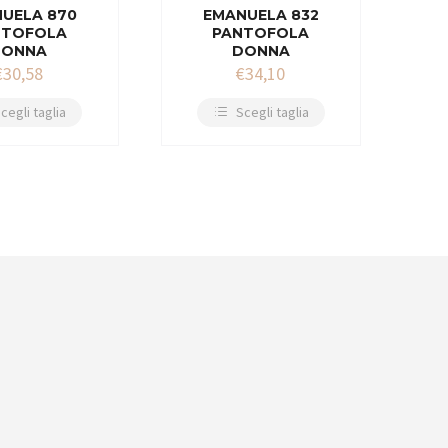
UELA 870
EMANUELA 832
NTOFOLA
PANTOFOLA
DONNA
DONNA
€
30,58
€
34,10
cegli taglia
Scegli taglia