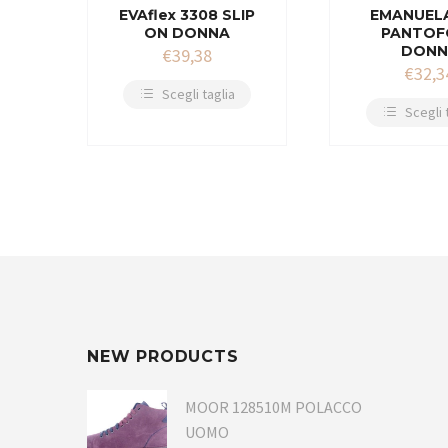
EVAflex 3308 SLIP
EMANUEL
ON DONNA
PANTOF
DONN
€
39,38
€
32,3
Scegli taglia
Scegli 
NEW PRODUCTS
MOOR 128510M POLACCO
UOMO