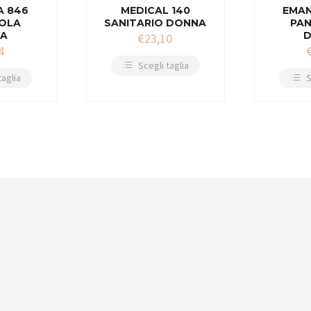
A 846
MEDICAL 140
EMAN
OLA
SANITARIO DONNA
PA
A
€
23,10
4
Scegli taglia
taglia
S