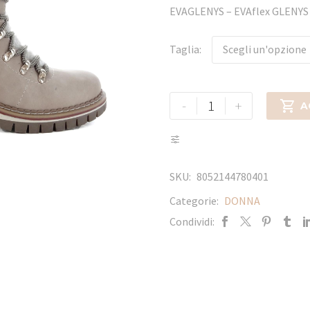
EVAGLENYS – EVAflex GLEN
Taglia
Scegli un'opzione
-
+

A
SKU:
8052144780401
Categorie:
DONNA
Condividi: