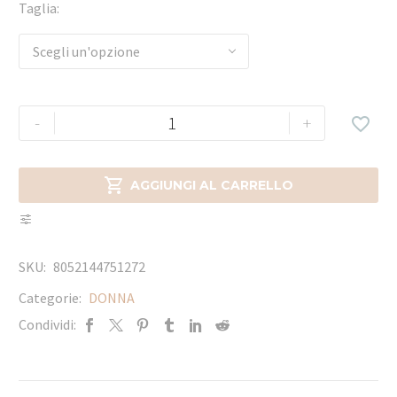
Taglia
Scegli un'opzione
-
+


AGGIUNGI AL CARRELLO
SKU:
8052144751272
Categorie:
DONNA
Condividi: