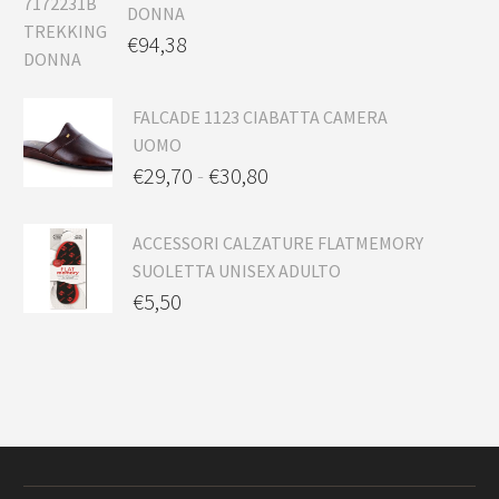
DONNA
€
94,38
FALCADE 1123 CIABATTA CAMERA
UOMO
€
29,70
-
€
30,80
ACCESSORI CALZATURE FLATMEMORY
SUOLETTA UNISEX ADULTO
€
5,50