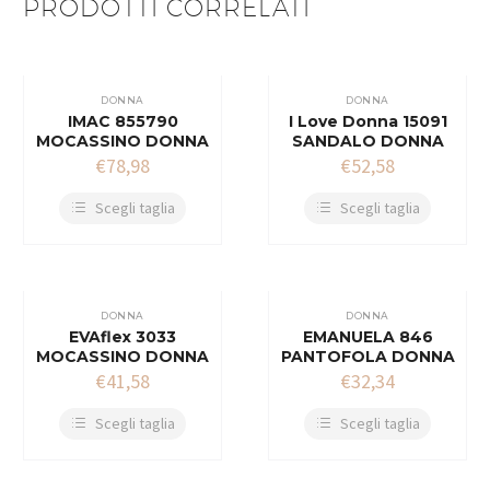
PRODOTTI CORRELATI
DONNA
DONNA
IMAC 855790
I Love Donna 15091
MOCASSINO DONNA
SANDALO DONNA
€
78,98
€
52,58
Scegli taglia
Scegli taglia
DONNA
DONNA
EVAflex 3033
EMANUELA 846
MOCASSINO DONNA
PANTOFOLA DONNA
€
41,58
€
32,34
Scegli taglia
Scegli taglia